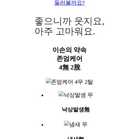
둘러볼까요?
좋으니까 웃지요,
아주 고마워요.
이손의 약속
존엄케어
4無 2脫
낙상발생無