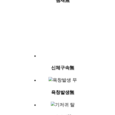
냄새無
신체구속無
욕창발생無