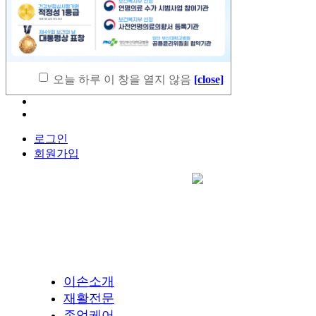
시설안내
입원안내
호전사례
커뮤니티
이손의료경영연구소
오늘 하루 이 창을 열지 않음
[close]
로그인
회원가입
이손소개
재활전문
존엄케어