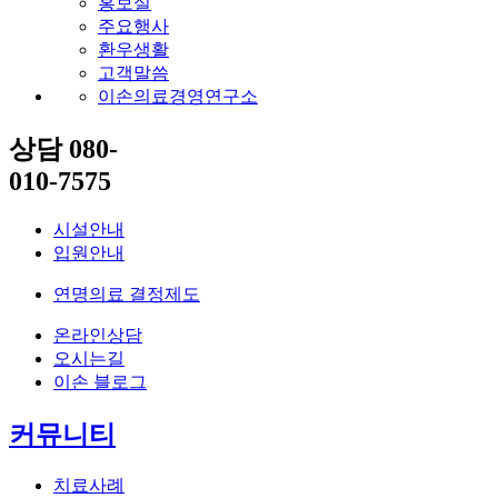
홍보실
주요행사
환우생활
고객말씀
이손의료경영연구소
상담 080-
010-7575
시설안내
입원안내
연명의료 결정제도
온라인상담
오시는길
이손 블로그
커뮤니티
치료사례