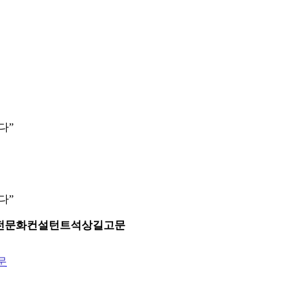
다”
다”
민안전문화컨설턴트석상길고문
문